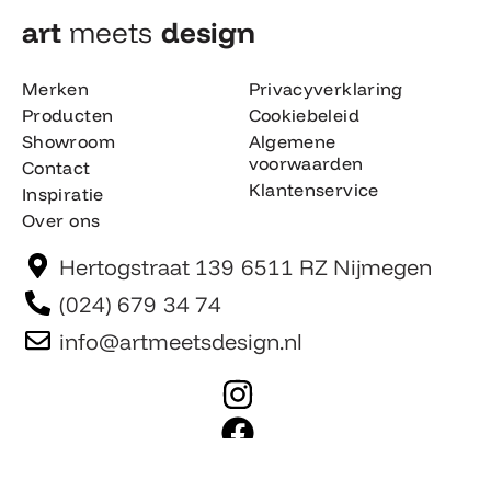
art
meets
design​
Merken
Privacyverklaring
Producten
Cookiebeleid
Showroom
Algemene
voorwaarden
Contact
Klantenservice
Inspiratie
Over ons
Hertogstraat 139 6511 RZ Nijmegen
(024) 679 34 74
info@artmeetsdesign.nl
I
n
F
s
a