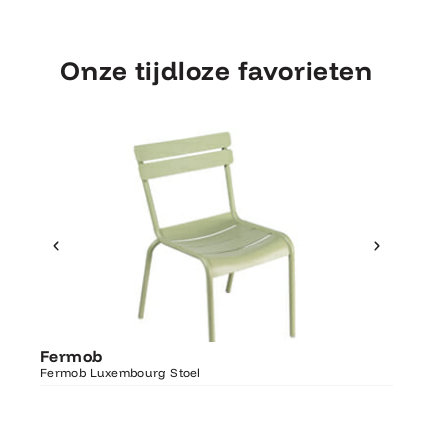
Onze tijdloze favorieten
Ontdek Fermob
Fermo
Fermob
Luxembourg Stoel
Fermob 
Fermob Luxembourg Stoel
207×100