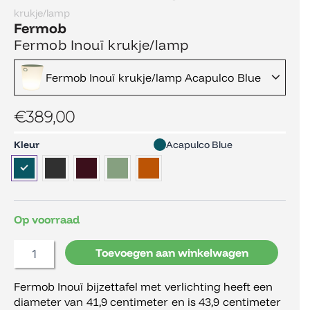
krukje/lamp
Fermob
Fermob Inouï krukje/lamp
Fermob Inouï krukje/lamp Acapulco Blue
€
389,00
Fermob
Kleur
Acapulco Blue
Inouï
krukje/lamp
aantal
Op voorraad
Toevoegen aan winkelwagen
Fermob Inouï bijzettafel met verlichting heeft een
diameter van 41,9 centimeter en is 43,9 centimeter