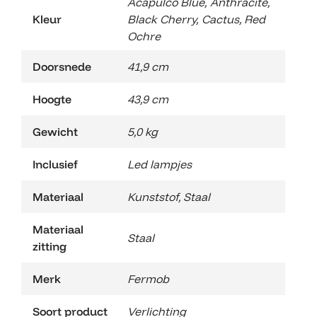
Acapulco Blue
,
Anthracite
,
Kleur
Black Cherry
,
Cactus
,
Red
Ochre
Doorsnede
41,9 cm
Hoogte
43,9 cm
Gewicht
5,0 kg
Inclusief
Led lampjes
Materiaal
Kunststof
,
Staal
Materiaal
Staal
zitting
Merk
Fermob
Soort product
Verlichting