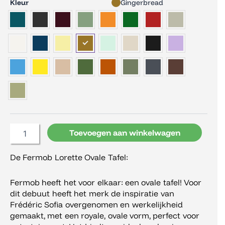
Fermob
Kleur
Gingerbread
Lorette
Ovale
Tafel
aantal
Toevoegen aan winkelwagen
De Fermob Lorette Ovale Tafel:
Fermob heeft het voor elkaar: een ovale tafel! Voor
dit debuut heeft het merk de inspiratie van
Frédéric Sofia overgenomen en werkelijkheid
gemaakt, met een royale, ovale vorm, perfect voor