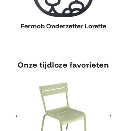
Fermob Onderzetter Lorette
F
Fermob Onderzetter Lorette
Onze tijdloze favorieten