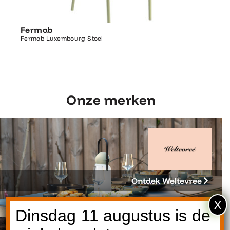
Ontdek Fermob
Fermo
Fermob
Luxembourg Stoel
Fermob 
Fermob Luxembourg Stoel
207×100
Onze merken
Ontdek Weltevree
X
Dinsdag 11 augustus is de