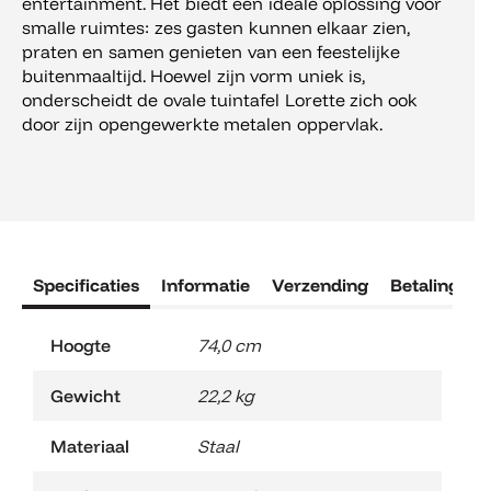
entertainment. Het biedt een ideale oplossing voor
smalle ruimtes: zes gasten kunnen elkaar zien,
praten en samen genieten van een feestelijke
buitenmaaltijd. Hoewel zijn vorm uniek is,
onderscheidt de ovale tuintafel Lorette zich ook
door zijn opengewerkte metalen oppervlak.
Specificaties
Informatie
Verzending
Betaling
R
Hoogte
74,0 cm
Gewicht
22,2 kg
Materiaal
Staal