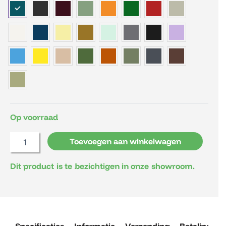
Stripe
Stoel
aantal
Op voorraad
Toevoegen aan winkelwagen
Dit product is te bezichtigen in onze showroom.
Specificaties
Informatie
Verzending
Betaling
R