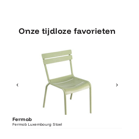
Onze tijdloze favorieten
Ontdek Fermob
Fermo
Fermob
Luxembourg Stoel
Fermob 
Fermob Luxembourg Stoel
207×100