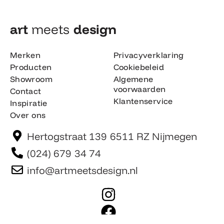
art
meets
design​
Merken
Privacyverklaring
Producten
Cookiebeleid
Showroom
Algemene
voorwaarden
Contact
Klantenservice
Inspiratie
Over ons
Hertogstraat 139 6511 RZ Nijmegen
(024) 679 34 74
info@artmeetsdesign.nl
I
n
F
s