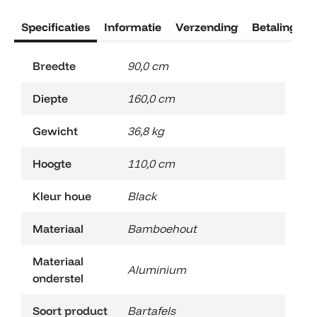
Specificaties
Informatie
Verzending
Betaling
R
Breedte
90,0 cm
Diepte
160,0 cm
Gewicht
36,8 kg
Hoogte
110,0 cm
Kleur houe
Black
Materiaal
Bamboehout
Materiaal
Aluminium
onderstel
Soort product
Bartafels