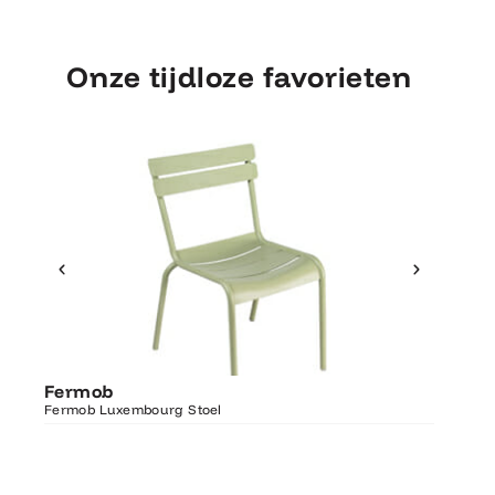
Onze tijdloze favorieten
Ontdek Fermob
Fermo
Fermob
Luxembourg Stoel
Fermob 
Fermob Luxembourg Stoel
207×100