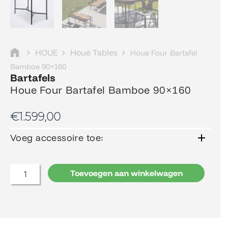
HOUE
Houe Tables
Houe Four Bartafel
Bamboe 90×160
Bartafels
Houe Four Bartafel Bamboe 90×160
€
1.599,00
Voeg accessoire toe:
Houe
Four
Bartafel
Bamboe
Toevoegen aan winkelwagen
90x160
aantal