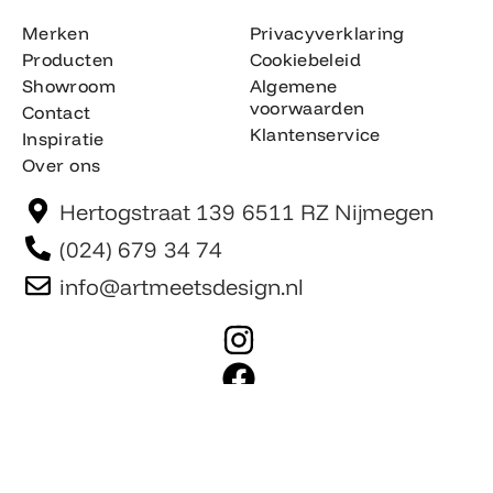
Merken
Privacyverklaring
Producten
Cookiebeleid
Showroom
Algemene
voorwaarden
Contact
Klantenservice
Inspiratie
Over ons
Hertogstraat 139 6511 RZ Nijmegen
(024) 679 34 74
info@artmeetsdesign.nl
I
n
F
s
a
t
c
Website is gemaakt door Team F©
© artmeetsdesign.nl
a
e