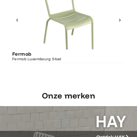
Ontdek Fermob
Fer
Fermob
Luxembourg Stoel
Fermo
Fermob Luxembourg Stoel
207×1
Onze merken
Ontdek HAY