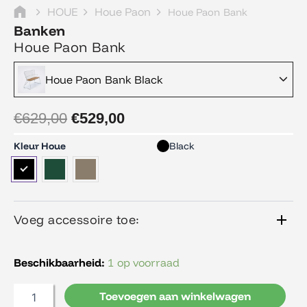
HOUE
Houe Paon
Houe Paon Bank
Banken
Houe Paon Bank
Oorspronkelijke
Huidige
Houe Paon Bank Black
prijs
prijs
was:
is:
€629,00.
€529,00.
€
629,00
€
529,00
Houe
Kleur Houe
Black
Paon
Bank
aantal
Voeg accessoire toe:
Beschikbaarheid:
1 op voorraad
Toevoegen aan winkelwagen