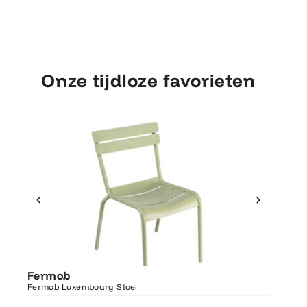
Onze tijdloze favorieten
Ontdek Fermob
Fermo
Fermob
Luxembourg Stoel
Fermob 
Fermob Luxembourg Stoel
207×100