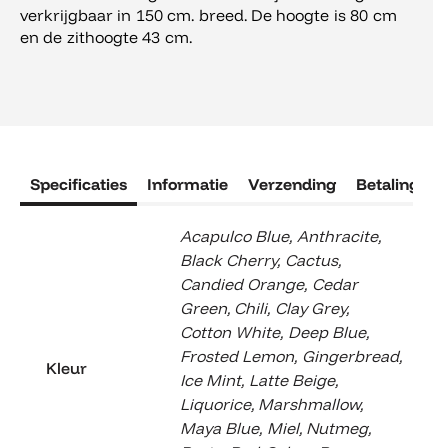
verkrijgbaar in 150 cm. breed. De hoogte is 80 cm
en de zithoogte 43 cm.
Specificaties
Informatie
Verzending
Betaling
R
Acapulco Blue
,
Anthracite
,
Black Cherry
,
Cactus
,
Candied Orange
,
Cedar
Green
,
Chili
,
Clay Grey
,
Cotton White
,
Deep Blue
,
Frosted Lemon
,
Gingerbread
,
Kleur
Ice Mint
,
Latte Beige
,
Liquorice
,
Marshmallow
,
Maya Blue
,
Miel
,
Nutmeg
,