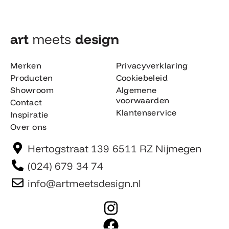
art
meets
design​
Merken
Privacyverklaring
Producten
Cookiebeleid
Showroom
Algemene
voorwaarden
Contact
Klantenservice
Inspiratie
Over ons
Hertogstraat 139 6511 RZ Nijmegen
(024) 679 34 74
info@artmeetsdesign.nl
I
n
F