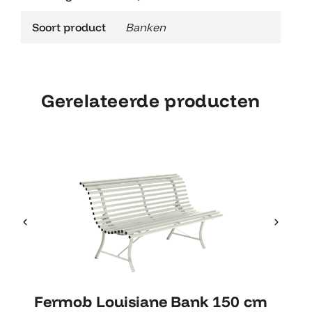
Soort product
Banken
Gerelateerde producten
Fermob Louisiane Bank 150
Fermob Louisiane Bank 150 cm
F
cm