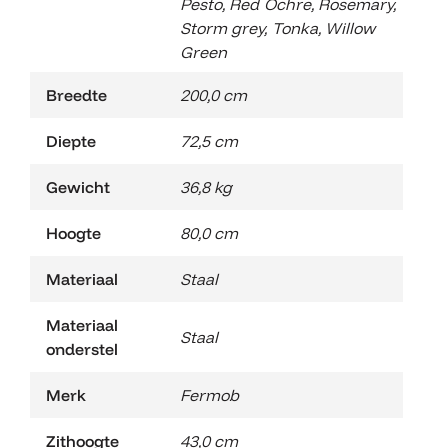
Pesto
,
Red Ochre
,
Rosemary
,
Storm grey
,
Tonka
,
Willow
Green
Breedte
200,0 cm
Diepte
72,5 cm
Gewicht
36,8 kg
Hoogte
80,0 cm
Materiaal
Staal
Materiaal
Staal
onderstel
Merk
Fermob
Zithoogte
43,0 cm