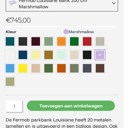
Fermob Louisiane Bank 200 cm
Marshmallow
€
745,00
Fermob
Kleur
Marshmallow
Louisiane
Bank
200
cm
aantal
Toevoegen aan winkelwagen
De Fermob parkbank Louisiane heeft 20 metalen
lamellen en is uitgevoerd in een tijdloos design. Ook