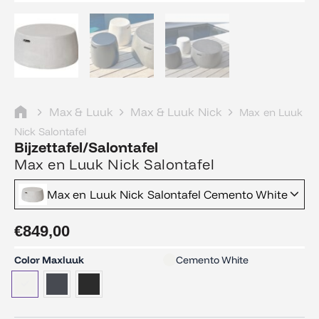
Max & Luuk
Max & Luuk Nick
Max en Luuk
Nick Salontafel
Bijzettafel/Salontafel
Max en Luuk Nick Salontafel
Max en Luuk Nick Salontafel Cemento White
€
849,00
Max
Color Maxluuk
Cemento White
en
Luuk
Nick
Salontafel