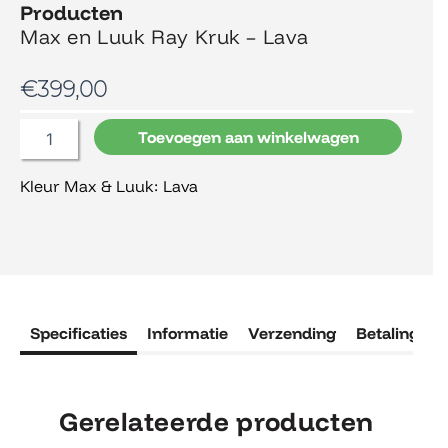
Producten
Max en Luuk Ray Kruk – Lava
€
399,00
Max
Toevoegen aan winkelwagen
en
Luuk
Kleur Max & Luuk: Lava
Ray
Kruk
-
Lava
aantal
Specificaties
Informatie
Verzending
Betaling
R
Gerelateerde producten