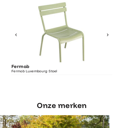
Ontdek Fermob
Fermo
Fermob
Luxembourg Stoel
Fermob 
Fermob Luxembourg Stoel
207×100
Onze merken