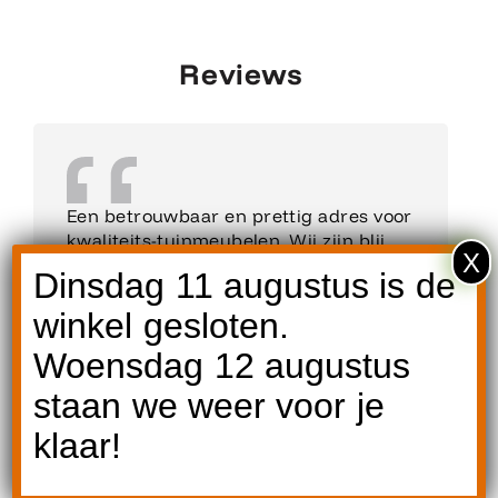
Reviews
Een betrouwbaar en prettig adres voor
kwaliteits-tuinmeubelen. Wij zijn blij
X
dat we gekozen hebben voor Art
Dinsdag 11 augustus is de
Meets Design en genieten nu van onze
prachtige stoelen.
winkel gesloten.
Woensdag 12 augustus
Annemarie
staan we weer voor je
Klant
klaar!