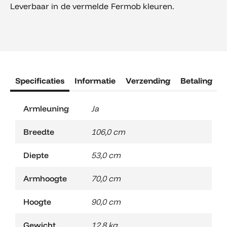
Leverbaar in de vermelde Fermob kleuren.
Specificaties
Informatie
Verzending
Betaling
R
Armleuning
Ja
Breedte
106,0 cm
Diepte
53,0 cm
Armhoogte
70,0 cm
Hoogte
90,0 cm
Gewicht
12,8 kg