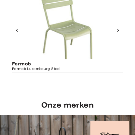
Ontdek Fermob
Fer
Fermob
Luxembourg Stoel
Fermo
Fermob Luxembourg Stoel
207×1
Onze merken