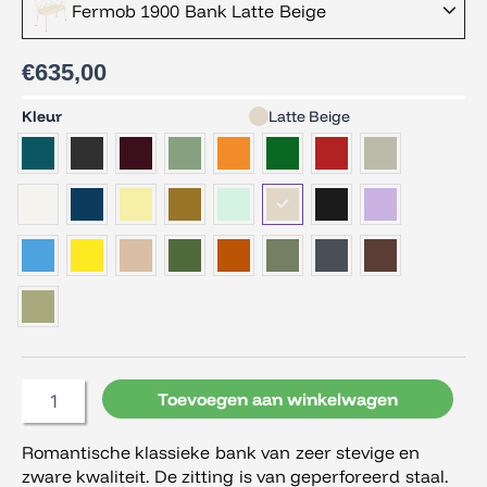
Fermob 1900 Bank Latte Beige
€
635,00
Fermob
Kleur
Latte Beige
1900
Bank
aantal
Toevoegen aan winkelwagen
Romantische klassieke bank van zeer stevige en
zware kwaliteit. De zitting is van geperforeerd staal.