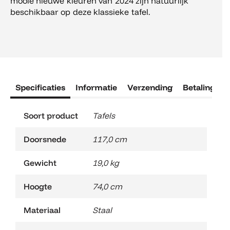
mooie nieuwe kleuren van 2024 zijn natuurlijk
beschikbaar op deze klassieke tafel.
Specificaties
Informatie
Verzending
Betaling
R
Soort product
Tafels
Doorsnede
117,0 cm
Gewicht
19,0 kg
Hoogte
74,0 cm
Materiaal
Staal