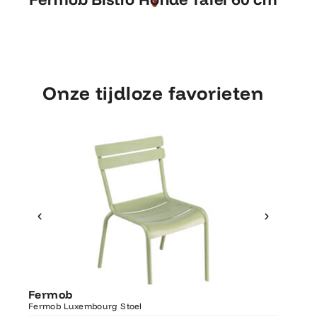
cm
Onze tijdloze favorieten
Ontdek Fermob
Fermo
Fermob
Luxembourg Stoel
Fermob 
Fermob Luxembourg Stoel
207×100