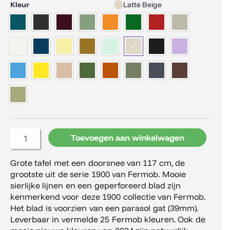
Fermob
Kleur
Latte Beige
1900
Ronde
Tafel
117
cm
aantal
Toevoegen aan winkelwagen
Grote tafel met een doorsnee van 117 cm, de
grootste uit de serie 1900 van Fermob. Mooie
sierlijke lijnen en een geperforeerd blad zijn
kenmerkend voor deze 1900 collectie van Fermob.
Het blad is voorzien van een parasol gat (39mm).
Leverbaar in vermelde 25 Fermob kleuren. Ook de