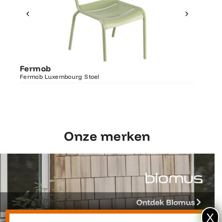
Ontdek Fermob
Fermo
Fermob
Luxembourg Stoel
Fermob 
Fermob Luxembourg Stoel
207×100
Onze merken
Ontdek Blomus
X