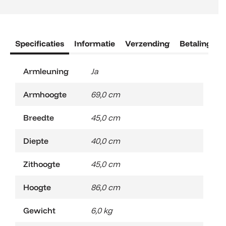
Specificaties
Informatie
Verzending
Betaling
R
Armleuning
Ja
Armhoogte
69,0 cm
Breedte
45,0 cm
Diepte
40,0 cm
Zithoogte
45,0 cm
Hoogte
86,0 cm
Gewicht
6,0 kg