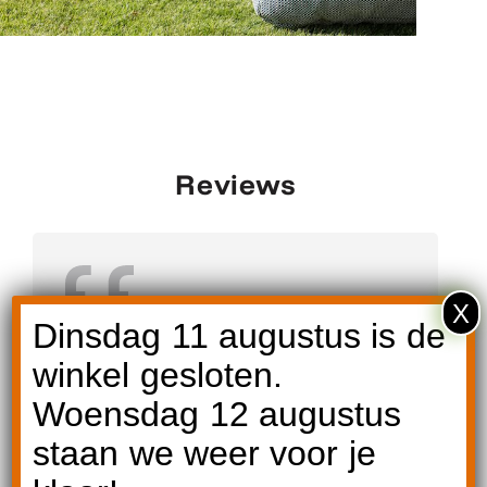
Reviews
X
Een betrouwbaar en prettig adres voor
Dinsdag 11 augustus is de
kwaliteits-tuinmeubelen. Wij zijn blij
winkel gesloten.
dat we gekozen hebben voor Art
Meets Design en genieten nu van onze
Woensdag 12 augustus
prachtige stoelen.
staan we weer voor je
Annemarie