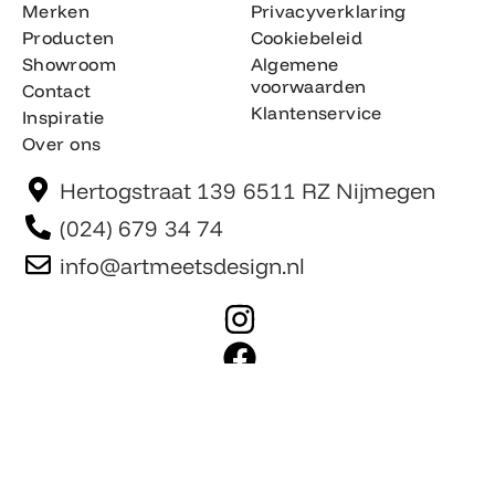
Merken
Privacyverklaring
Producten
Cookiebeleid
Showroom
Algemene
voorwaarden
Contact
Klantenservice
Inspiratie
Over ons
Hertogstraat 139 6511 RZ Nijmegen
(024) 679 34 74
info@artmeetsdesign.nl
I
n
F
s
a
t
c
Website is gemaakt door Team F©
© artmeetsdesign.nl
a
e
g
b