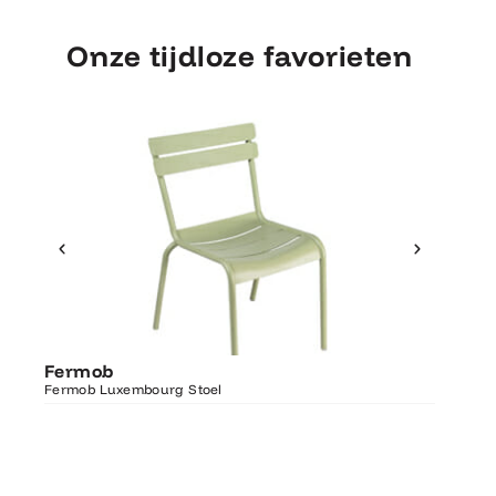
Onze tijdloze favorieten
Ontdek Fermob
Fermo
Fermob
Luxembourg Stoel
Fermob 
Fermob Luxembourg Stoel
207×100