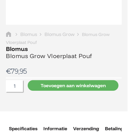
Blomus
Blomus Grow
Blomus Grow
Vloerplaat Pouf
Blomus
Blomus Grow Vloerplaat Pouf
€
79,95
Blomus
Toevoegen aan winkelwagen
Grow
Vloerplaat
Pouf
aantal
Specificaties
Informatie
Verzending
Betaling
R