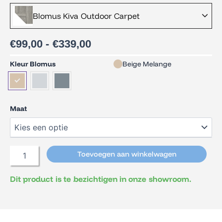
Prijsklasse:
Blomus Kiva Outdoor Carpet
€99,00
tot
€339,00
€
99,00
-
€
339,00
Blomus
Kleur Blomus
Beige Melange
Kiva
Outdoor
Carpet
aantal
Maat
Toevoegen aan winkelwagen
Dit product is te bezichtigen in onze showroom.