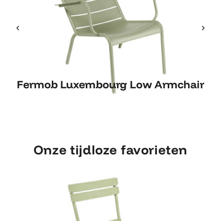
Fermob Luxembourg Low
Fermob Luxembourg Low Armchair
F
Armchair
Onze tijdloze favorieten