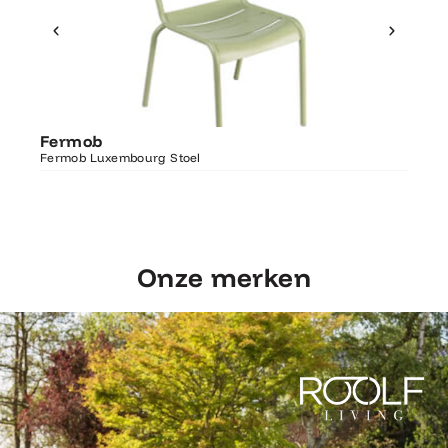
Ontdek Fermob
Fer
Fermob
Luxembourg Stoel
Fermo
Fermob Luxembourg Stoel
207×1
Onze merken