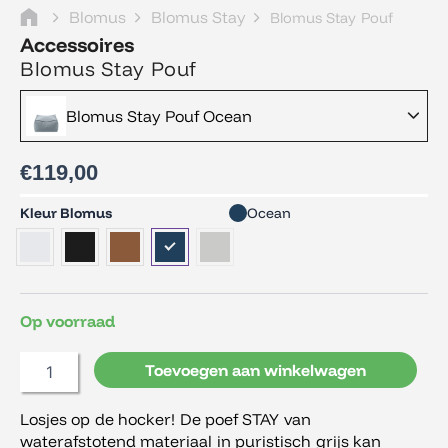
Blomus
Blomus Stay
Blomus Stay Pouf
Accessoires
Blomus Stay Pouf
Blomus Stay Pouf Ocean
€
119,00
Blomus
Kleur Blomus
Ocean
Stay
Pouf
aantal
Op voorraad
Toevoegen aan winkelwagen
Losjes op de hocker! De poef STAY van
waterafstotend materiaal in puristisch grijs kan