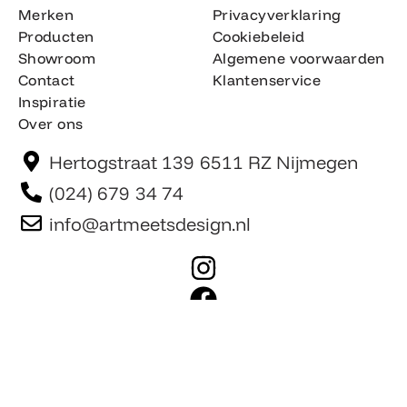
Merken
Privacyverklaring
Producten
Cookiebeleid
Showroom
Algemene voorwaarden
Contact
Klantenservice
Inspiratie
Over ons
Hertogstraat 139 6511 RZ Nijmegen
(024) 679 34 74
info@artmeetsdesign.nl
I
n
F
s
a
t
c
Website is gemaakt door Team F©
© artmeetsdesign.nl
a
e
g