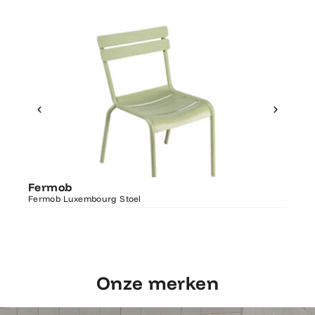
Ontdek Fermob
Fer
Fermob
Luxembourg Stoel
Fermo
Fermob Luxembourg Stoel
207×1
Onze merken