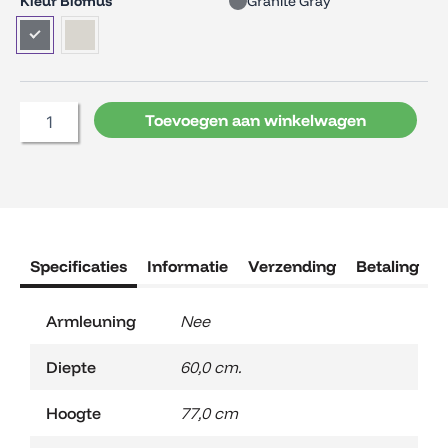
Blomus
Kleur Blomus
Granite Gray
YUA
Stoel
aantal
Toevoegen aan winkelwagen
Specificaties
Informatie
Verzending
Betaling
R
Armleuning
Nee
Diepte
60,0 cm.
Hoogte
77,0 cm