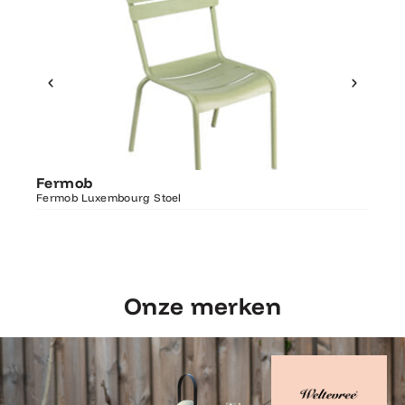
Ontdek Fermob
Fer
Fermob
Luxembourg Stoel
Fermo
Fermob Luxembourg Stoel
207×1
Onze merken