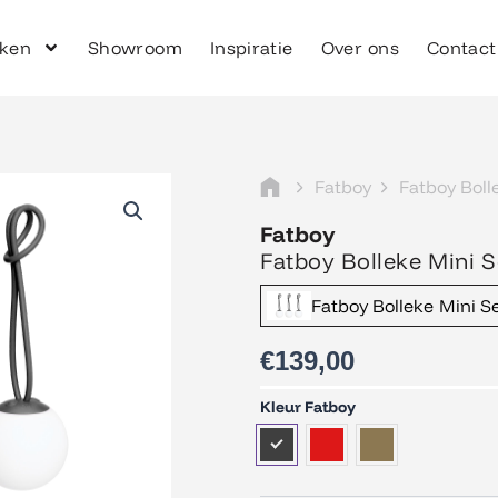
ken
Showroom
Inspiratie
Over ons
Contact
Fatboy
Fatboy Boll
Fatboy
Fatboy Bolleke Mini Se
Fatboy Bolleke Mini Se
€
139,00
Fatboy
Kleur Fatboy
Bolleke
Mini
Set(3
st.)