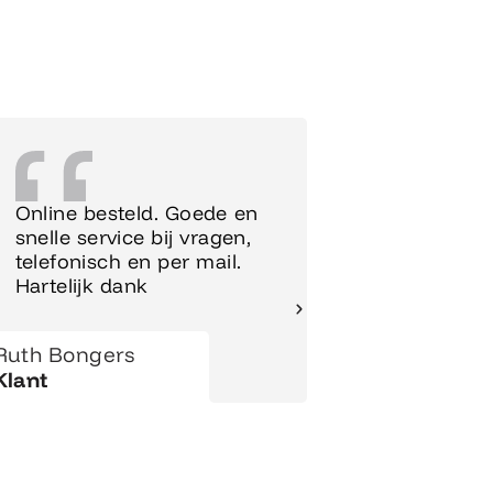
Online besteld. Goede en
Supersnel
snelle service bij vragen,
Meubels 
telefonisch en per mail.
meteen o
Hartelijk dank
gezet.
Ruth Bongers
Hanny
Klant
Klant