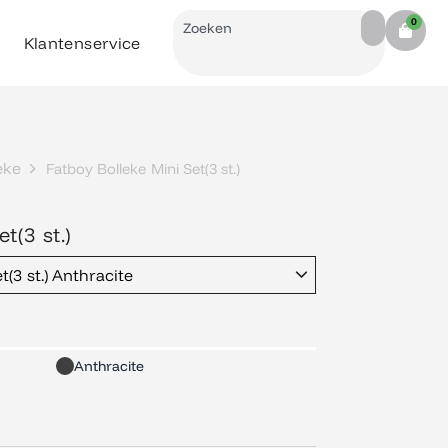
Search
0
Cart
Klantenservice
eke
Fatboy Bolleke Mini Set(3 st.)
t(3 st.)
t(3 st.) Anthracite
Anthracite