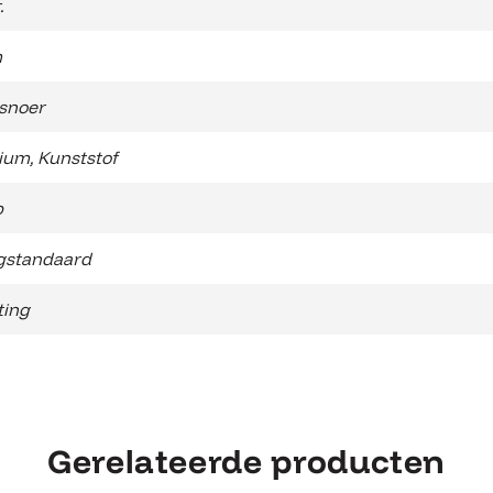
.
m
snoer
ium
,
Kunststof
b
standaard
ting
Gerelateerde producten