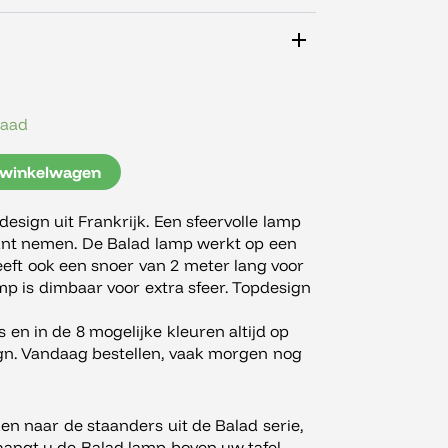
raad
 winkelwagen
esign uit Frankrijk. Een sfeervolle lamp
kunt nemen. De Balad lamp werkt op een
ft ook een snoer van 2 meter lang voor
amp is dimbaar voor extra sfeer. Topdesign
 en in de 8 mogelijke kleuren altijd op
ign. Vandaag bestellen, vaak morgen nog
ken naar de staanders uit de Balad serie,
hangt u de Balad lamp boven uw tafel