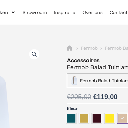
ken
Showroom
Inspiratie
Over ons
Contact
Fermob
Fermob Ba
Accessoires
Fermob Balad Tuinla
Oorspronke
Hu
Fermob Balad Tuinla
prijs
pri
was:
is:
€205,00.
€11
€
205,00
€
119,00
Fermob
Kleur
Balad
Tuinlamp
38