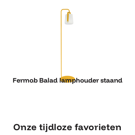
Fermob Balad lamphouder staand
Fermob Balad lamphouder staand
Onze tijdloze favorieten