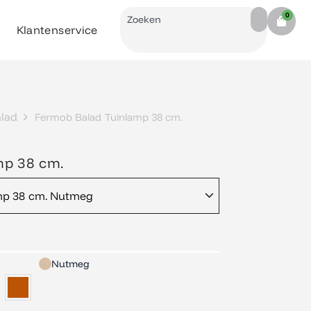
Search
0
Cart
Klantenservice
lad
Fermob Balad Tuinlamp 38 cm.
mp 38 cm.
lijke
idige
mp 38 cm. Nutmeg
js
9,00.
Nutmeg