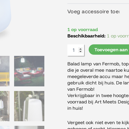
cm.
aantal
Voeg accessoire toe:
1 op voorraad
Beschikbaarheid:
1 op voor
Toevoegen aan
Balad lamp van Fermob, topd
die je overal mee naartoe 
meegeleverde accu maar hee
gebruik dicht bij huis. De l
van Fermob!
Verkrijgbaar in twee hoogtes
voorraad bij Art Meets Des
in huis!
Vergeet ook niet even te kij
gebogen of recht. Hiermee 