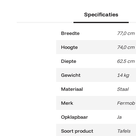
Specificaties
Breedte
77,0 cm
Hoogte
74,0 cm
Diepte
62.5 cm
Gewicht
14 kg
Materiaal
Staal
Merk
Fermob
Opklapbaar
Ja
Soort product
Tafels