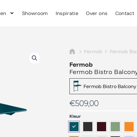
ken
Showroom
Inspiratie
Over ons
Contact
Fermob
Fermob Bis
Fermob
Fermob Bistro Balcon
Fermob Bistro Balcony
€
509,00
Fermob
Kleur
Bistro
Balcony
aantal