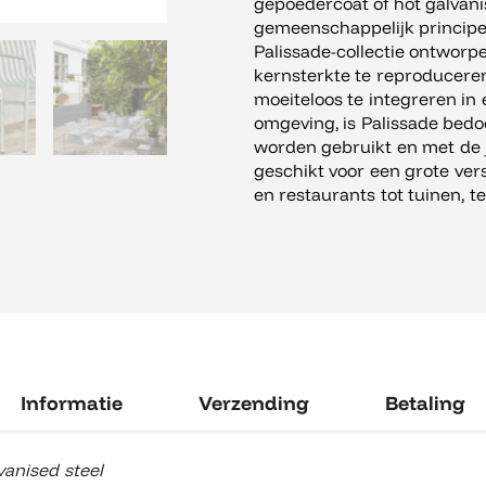
steel
gepoedercoat of hot galvani
aantal
gemeenschappelijk principe
Palissade-collectie ontworp
kernsterkte te reproducere
moeiteloos te integreren in 
omgeving, is Palissade bed
worden gebruikt en met de j
geschikt voor een grote ve
en restaurants tot tuinen, t
Informatie
Verzending
Betaling
vanised steel