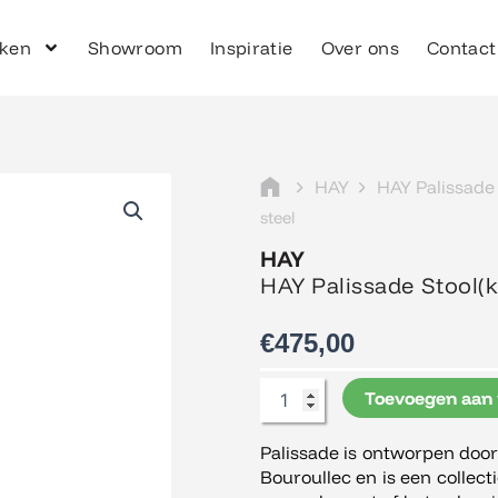
ken
Showroom
Inspiratie
Over ons
Contact
HAY
HAY Palissade
steel
HAY
HAY Palissade Stool(k
€
475,00
HAY
Toevoegen aan
Palissade
Stool(kruk),
Palissade is ontworpen doo
hot
Bouroullec en is een collect
galvanised