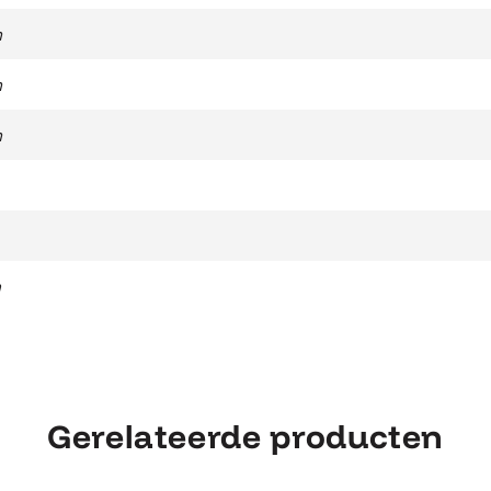
m
m
m
n
Gerelateerde producten