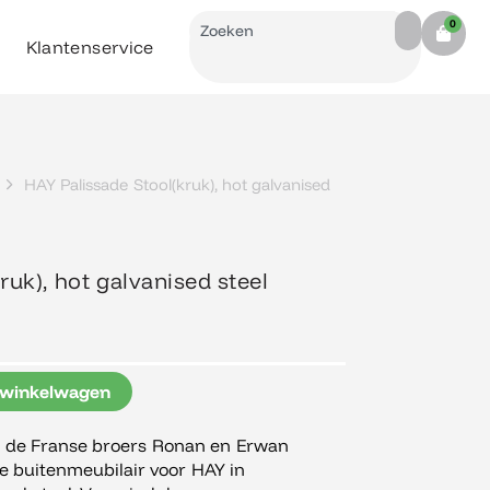
Search
0
Cart
Klantenservice
HAY Palissade Stool(kruk), hot galvanised
ruk), hot galvanised steel
 winkelwagen
r de Franse broers Ronan en Erwan
ie buitenmeubilair voor HAY in