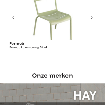
Ontdek Fermob
Fer
Fermob
Luxembourg Stoel
Fermo
Fermob Luxembourg Stoel
207×1
Onze merken