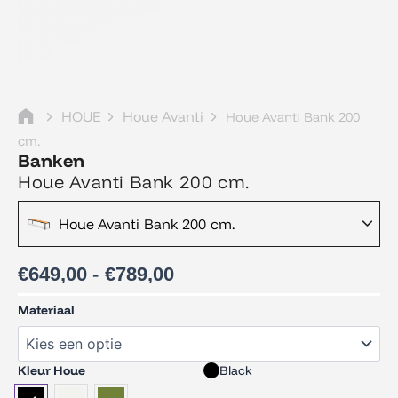
HOUE
Houe Avanti
Houe Avanti Bank 200
cm.
Banken
Houe Avanti Bank 200 cm.
Prijsklasse:
Houe Avanti Bank 200 cm.
€649,00
tot
€789,00
€
649,00
-
€
789,00
Houe
Materiaal
Avanti
Bank
200
Kleur Houe
Black
cm.