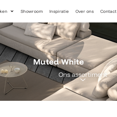
ken
Showroom
Inspiratie
Over ons
Contact
Muted White
Ons assortiment