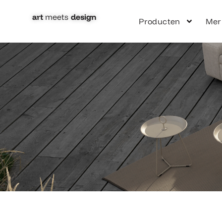
Ga
naar
art
meets
design​
Producten
Mer
de
inhoud