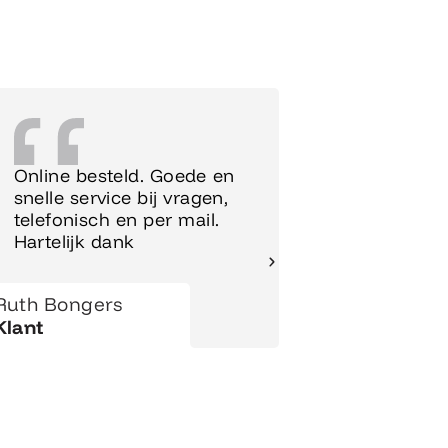
Online besteld. Goede en
Supersnel
snelle service bij vragen,
Meubels 
telefonisch en per mail.
meteen o
Hartelijk dank
gezet.
Ruth Bongers
Hanny
Klant
Klant