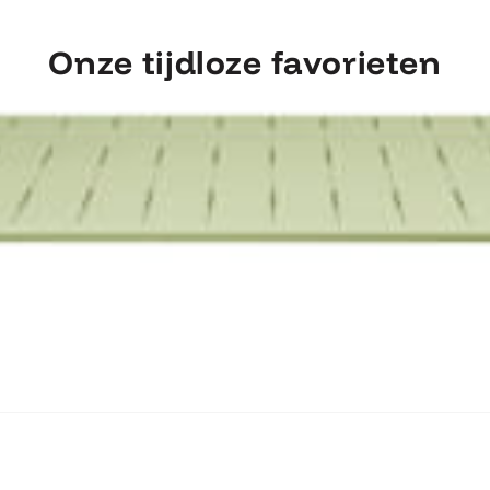
Onze tijdloze favorieten
ntdek Fermob Luxembourg Tafel 207×1