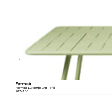
Fermob
O
Fermob Luxembourg Tafel
207×100