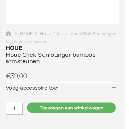
HOUE
Houe Click
Houe Click Sunlounger
bamboe armsteunen
HOUE
Houe Click Sunlounger bamboe
armsteunen
€
39,00
Voeg accessoire toe:
Houe
Click
Sunlounger
bamboe
Toevoegen aan winkelwagen
armsteunen
aantal