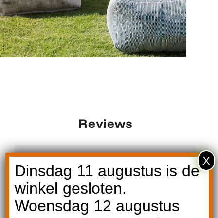
Reviews
X
Dinsdag 11 augustus is de
winkel gesloten.
Een betrouwbaar en prettig adres voor
kwaliteits-tuinmeubelen. Wij zijn blij
Woensdag 12 augustus
dat we gekozen hebben voor Art
Meets Design en genieten nu van onze