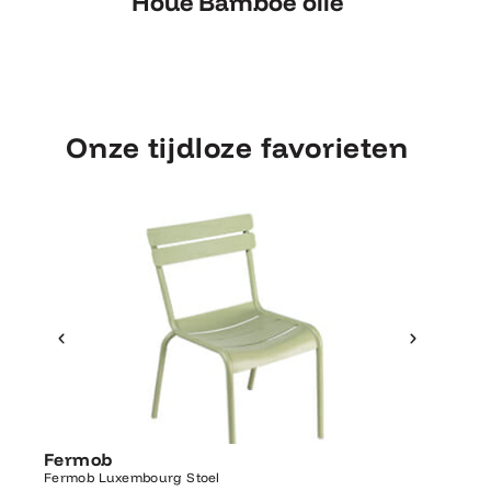
Houe Bamboe olie
Houe Bamboe olie
Onze tijdloze favorieten
Ontdek Fermob
Fermo
Fermob
Luxembourg Stoel
Fermob 
Fermob Luxembourg Stoel
207×100