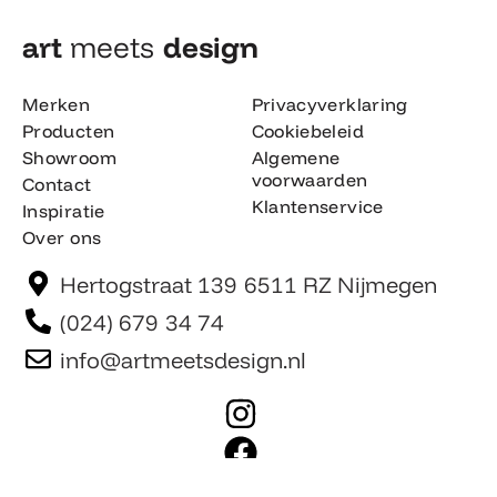
art
meets
design​
Merken
Privacyverklaring
Producten
Cookiebeleid
Showroom
Algemene
voorwaarden
Contact
Klantenservice
Inspiratie
Over ons
Hertogstraat 139 6511 RZ Nijmegen
(024) 679 34 74
info@artmeetsdesign.nl
I
n
F
s
a