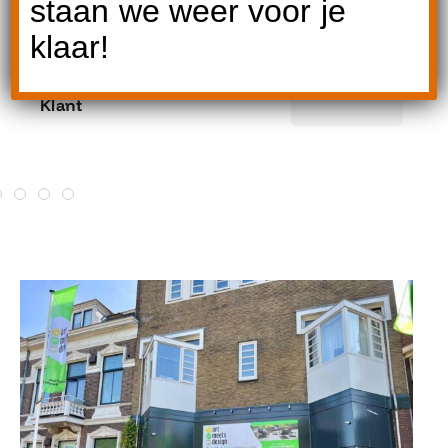
staan we weer voor je
prachtige stoelen.
klaar!
Annemarie
Klant