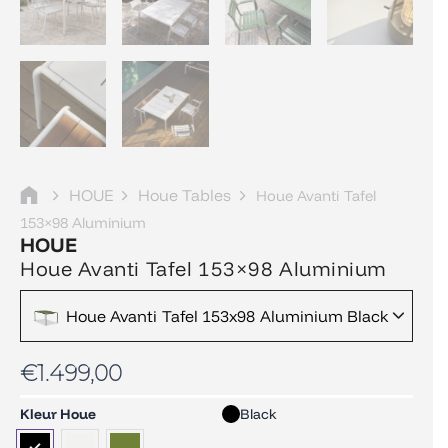
HOUE
Houe Tables
Houe Avanti Tafel
153×98 Aluminium
HOUE
Houe Avanti Tafel 153×98 Aluminium
Houe Avanti Tafel 153x98 Aluminium Black
€
1.499,00
Houe
Kleur Houe
Black
Avanti