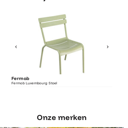
Ontdek Fermob
Fermo
Fermob
Luxembourg Stoel
Fermob 
Fermob Luxembourg Stoel
207×100
Onze merken