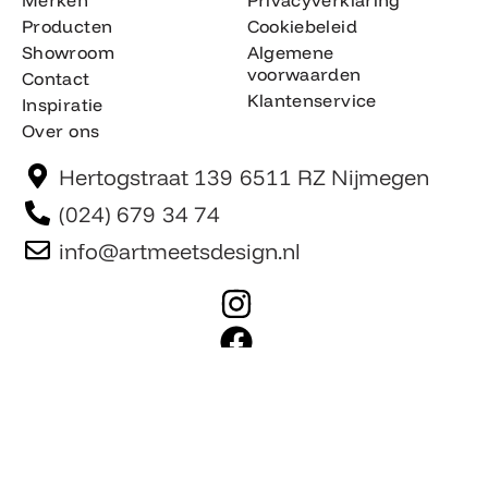
Producten
Cookiebeleid
Showroom
Algemene
voorwaarden
Contact
Klantenservice
Inspiratie
Over ons
Hertogstraat 139 6511 RZ Nijmegen
(024) 679 34 74
info@artmeetsdesign.nl
I
n
F
s
a
t
c
Website is gemaakt door Team F©
© artmeetsdesign.nl
a
e
g
b