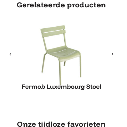
Gerelateerde producten
F
Fermob Luxembourg Stoel
Fermob Luxembourg Stoel
Onze tijdloze favorieten