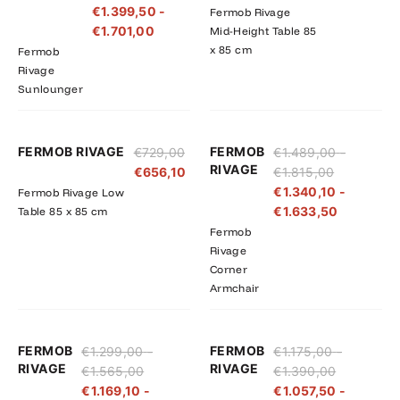
€
1.399,50
-
Fermob Rivage
€1.890,00
€1.701,00
€
1.701,00
Mid-Height Table 85
x 85 cm
Fermob
Rivage
Sunlounger
Prijsklasse:
Prijsklass
FERMOB RIVAGE
FERMOB
€
729,00
€
1.489,00
-
€1.489,00
€1.340,10
RIVAGE
€
656,10
€
1.815,00
tot
tot
€
1.340,10
-
Fermob Rivage Low
€1.815,00
€1.633,5
€
1.633,50
Table 85 x 85 cm
Fermob
Rivage
Corner
Armchair
Prijsklasse:
Prijsklasse:
Prijsklasse
Prijsklass
FERMOB
FERMOB
€
1.299,00
-
€
1.175,00
-
€1.299,00
€1.169,10
€1.175,00
€1.057,50
RIVAGE
RIVAGE
€
1.565,00
€
1.390,00
tot
tot
tot
tot
€
1.169,10
-
€
1.057,50
-
€1.565,00
€1.408,50
€1.390,00
€1.251,00