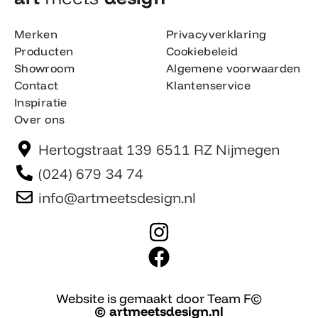
Merken
Privacyverklaring
Producten
Cookiebeleid
Showroom
Algemene voorwaarden
Contact
Klantenservice
Inspiratie
Over ons
Hertogstraat 139 6511 RZ Nijmegen
(024) 679 34 74
info@artmeetsdesign.nl
I
n
F
s
a
t
c
Website is gemaakt door Team F©
© artmeetsdesign.nl
a