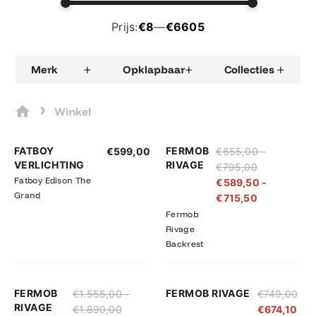
Prijs:
€8
—
€6605
+
+
+
Merk
Opklapbaar
Collecties
›
Winkel
Prijsklasse:
Prijsklasse:
FATBOY
FERMOB
€
599,00
€
655,00
-
€655,00
€589,50
VERLICHTING
RIVAGE
€
795,00
tot
tot
Fatboy Edison The
€
589,50
-
€795,00
€715,50
Grand
€
715,50
Fermob
Rivage
Backrest
Prijsklasse:
Prijsklasse:
FERMOB
FERMOB RIVAGE
€
1.555,00
-
€
749,00
€1.555,00
€1.399,50
RIVAGE
€
1.890,00
€
674,10
tot
tot