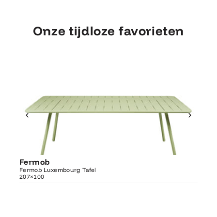
Onze tijdloze favorieten
Ontdek Fermob
Fermob
Fer
Luxembourg Tafel 207×100
Fermob Luxembourg Tafel
207×100
Fermo