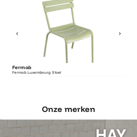
Ontdek Fermob
Fer
Fermob
Luxembourg Stoel
Fermo
Fermob Luxembourg Stoel
207×1
Onze merken