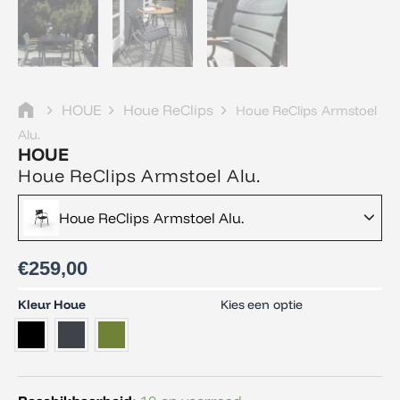
HOUE
Houe ReClips
Houe ReClips Armstoel
Alu.
HOUE
Houe ReClips Armstoel Alu.
Houe ReClips Armstoel Alu.
€
259,00
Houe
Kleur Houe
Kies een optie
ReClips
Armstoel
Alu.
aantal