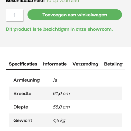
Beschikbaarheid:
10 op voorraad
Toevoegen aan winkelwagen
Dit product is te bezichtigen in onze showroom.
Specificaties
Informatie
Verzending
Betaling
R
Armleuning
Ja
Breedte
61,0 cm
Diepte
58,0 cm
Gewicht
4,6 kg