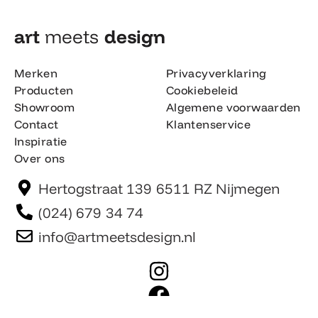
art
meets
design​
Merken
Privacyverklaring
Producten
Cookiebeleid
Showroom
Algemene voorwaarden
Contact
Klantenservice
Inspiratie
Over ons
Hertogstraat 139 6511 RZ Nijmegen
(024) 679 34 74
info@artmeetsdesign.nl
I
n
F
s
a