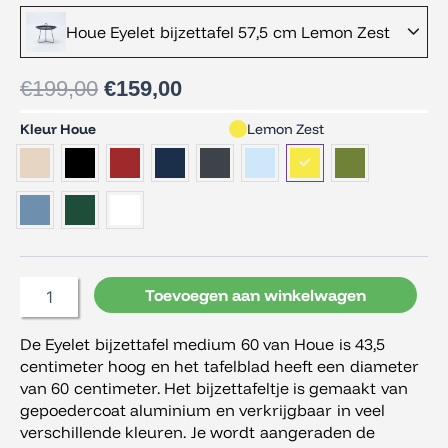
Oorspronkelijke
Huidige
Houe Eyelet bijzettafel 57,5 cm Lemon Zest
prijs
prijs
was:
is:
€199,00.
€159,00.
€
199,00
€
159,00
Houe
Kleur Houe
Lemon Zest
Eyelet
bijzettafel
57,5
cm
aantal
Toevoegen aan winkelwagen
De Eyelet bijzettafel medium 60 van Houe is 43,5
centimeter hoog en het tafelblad heeft een diameter
van 60 centimeter. Het bijzettafeltje is gemaakt van
gepoedercoat aluminium en verkrijgbaar in veel
verschillende kleuren. Je wordt aangeraden de