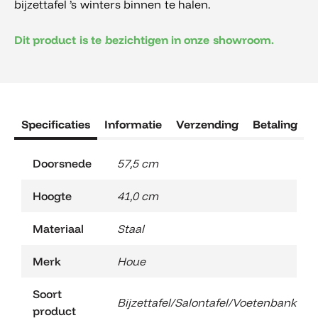
bijzettafel ’s winters binnen te halen.
Dit product is te bezichtigen in onze showroom.
Specificaties
Informatie
Verzending
Betaling
R
Doorsnede
57,5 cm
Hoogte
41,0 cm
Materiaal
Staal
Merk
Houe
Soort
Bijzettafel/Salontafel/Voetenbank
product