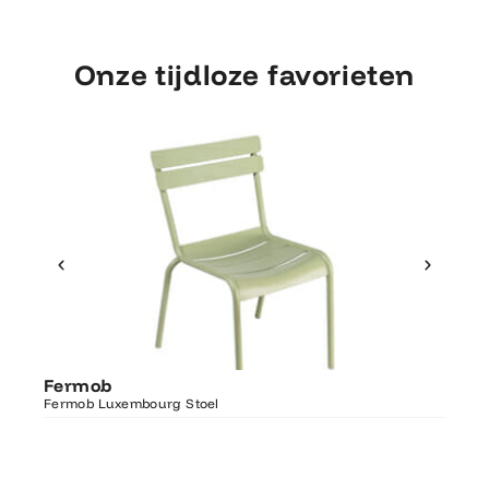
Onze tijdloze favorieten
Ontdek Fermob
Fer
Fermob
Luxembourg Stoel
Fermo
Fermob Luxembourg Stoel
207×1