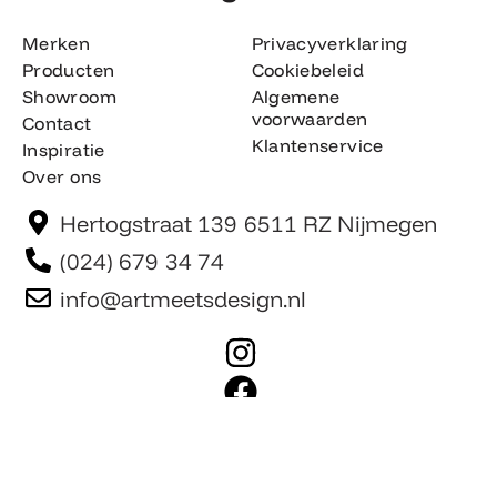
Merken
Privacyverklaring
Producten
Cookiebeleid
Showroom
Algemene
voorwaarden
Contact
Klantenservice
Inspiratie
Over ons
Hertogstraat 139 6511 RZ Nijmegen
(024) 679 34 74
info@artmeetsdesign.nl
I
n
F
s
a
t
c
Website is gemaakt door Team F©
© artmeetsdesign.nl
a
e