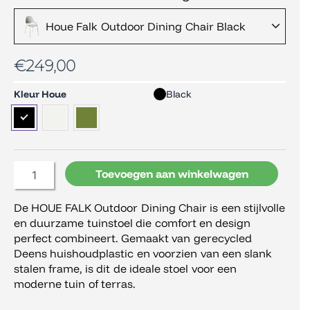
Houe Falk Outdoor Dining Chair Black
€
249,00
Houe
Kleur Houe
Black
Falk
Outdoor
Dining
Chair
aantal
Toevoegen aan winkelwagen
De HOUE FALK Outdoor Dining Chair is een stijlvolle
en duurzame tuinstoel die comfort en design
perfect combineert. Gemaakt van gerecycled
Deens huishoudplastic en voorzien van een slank
stalen frame, is dit de ideale stoel voor een
moderne tuin of terras.