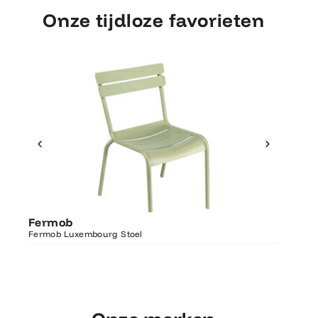
Onze tijdloze favorieten
Ontdek Fermob
Fermo
Fermob
Luxembourg Stoel
Fermob 
Fermob Luxembourg Stoel
207×100