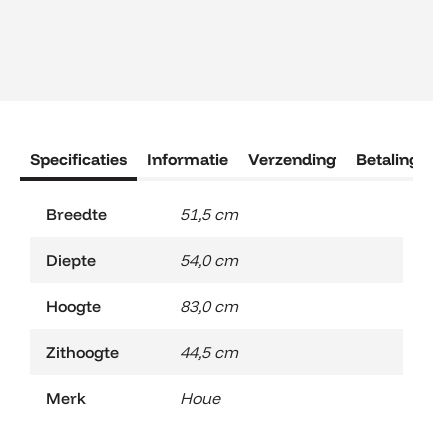
Specificaties
Informatie
Verzending
Betaling
R
Breedte
51,5 cm
Diepte
54,0 cm
Hoogte
83,0 cm
Zithoogte
44,5 cm
Merk
Houe