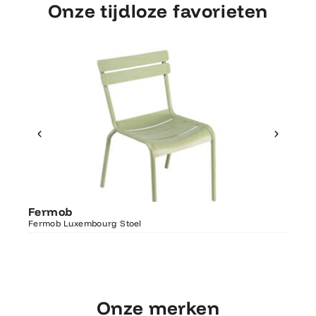
Onze tijdloze favorieten
Ontdek Fermob
Fer
Fermob
Luxembourg Stoel
Fermo
Fermob Luxembourg Stoel
207×1
Onze merken