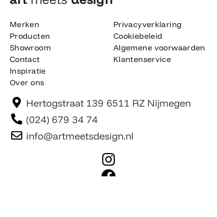
Merken
Privacyverklaring
Producten
Cookiebeleid
Showroom
Algemene voorwaarden
Contact
Klantenservice
Inspiratie
Over ons
Hertogstraat 139 6511 RZ Nijmegen
(024) 679 34 74
info@artmeetsdesign.nl
I
n
F
s
a
t
c
Website is gemaakt door Team F©
© artmeetsdesign.nl
a