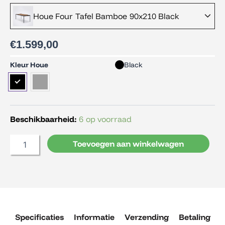
Houe Four Tafel Bamboe 90x210 Black
€
1.599,00
Houe
Kleur Houe
Black
Four
Tafel
Bamboe
90x210
aantal
Beschikbaarheid:
6 op voorraad
Toevoegen aan winkelwagen
Specificaties
Informatie
Verzending
Betaling
R