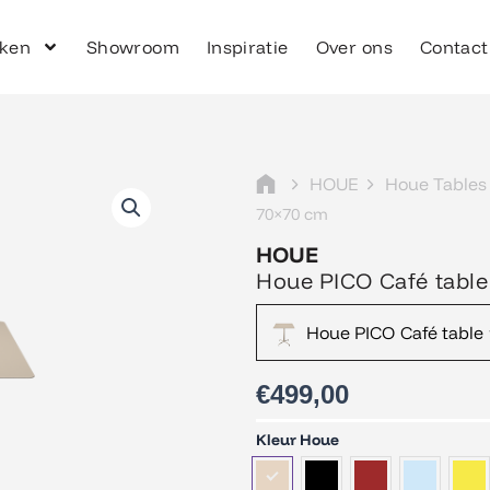
ken
Showroom
Inspiratie
Over ons
Contact
HOUE
Houe Tables
70×70 cm
HOUE
Houe PICO Café table
Houe PICO Café table 
€
499,00
Houe
Kleur Houe
PICO
Café