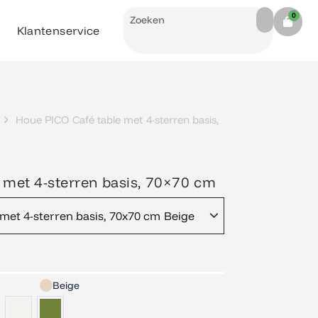
Search
0
Cart
Klantenservice
Houe PICO Café table met 4-sterren basis,
 met 4-sterren basis, 70×70 cm
met 4-sterren basis, 70x70 cm Beige
Beige