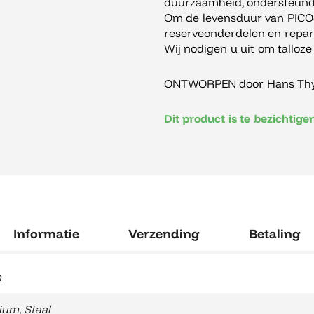
duurzaamheid, ondersteund 
Om de levensduur van PICO-t
reserveonderdelen en repara
Wij nodigen u uit om talloze
ONTWORPEN door Hans Thy
Dit product is te bezichtig
Informatie
Verzending
Betaling
m
ium
,
Staal