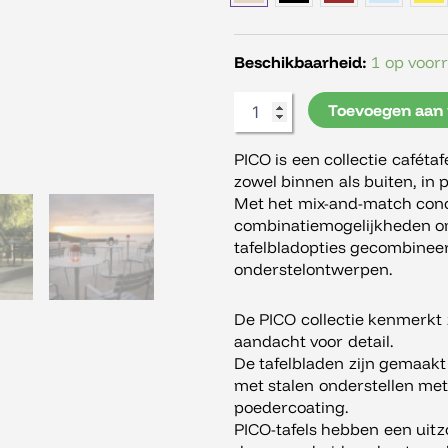
table
met
4-
Beschikbaarheid:
1 op voor
sterren
basis,
Toevoegen aan
70x70
cm
aantal
PICO is een collectie caféta
zowel binnen als buiten, in 
Met het mix-and-match conc
combinatiemogelijkheden om 
tafelbladopties gecombinee
onderstelontwerpen.
De PICO collectie kenmerkt z
aandacht voor detail.
De tafelbladen zijn gemaak
met stalen onderstellen met
poedercoating.
PICO-tafels hebben een uitzon