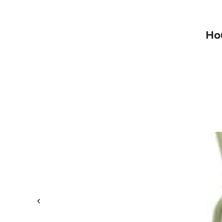
Ho
Ho