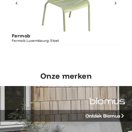
Ontdek Fermob
Fer
Fermob
Luxembourg Stoel
Fermo
Fermob Luxembourg Stoel
207×1
Onze merken
Ontdek Blomus