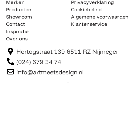
Merken
Privacyverklaring
Producten
Cookiebeleid
Showroom
Algemene voorwaarden
Contact
Klantenservice
Inspiratie
Over ons
Hertogstraat 139 6511 RZ Nijmegen
(024) 679 34 74
info@artmeetsdesign.nl
I
n
F
s
a
t
c
Website is gemaakt door Team F©
© artmeetsdesign.nl
a
e
g
b