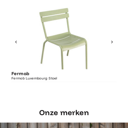
Ontdek Fermob
Fer
Fermob
Luxembourg Stoel
Fermo
Fermob Luxembourg Stoel
207×1
Onze merken