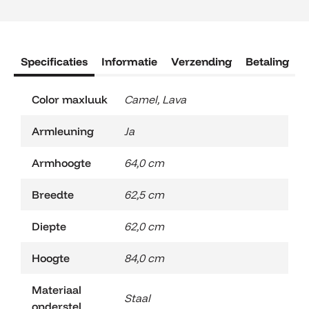
Specificaties
Informatie
Verzending
Betaling
R
Color maxluuk
Camel
,
Lava
Armleuning
Ja
Armhoogte
64,0 cm
Breedte
62,5 cm
Diepte
62,0 cm
Hoogte
84,0 cm
Materiaal
Staal
onderstel