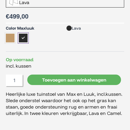
Lava
€
499,00
Max
Color Maxluuk
Lava
en
Luuk
Austin
Armstoel,
incl.
Op voorraad
kussen
incl. kussen
aantal
Toevoegen aan winkelwagen
Heerlijke luxe tuinstoel van Max en Luuk, incl.kussen.
Slede onderstel waardoor het ook op het gras kan
staan, goede ondersteuning rug en armen en fraai
uiterlijk. In twee kleuren verkrijgbaar, Lava en Camel.