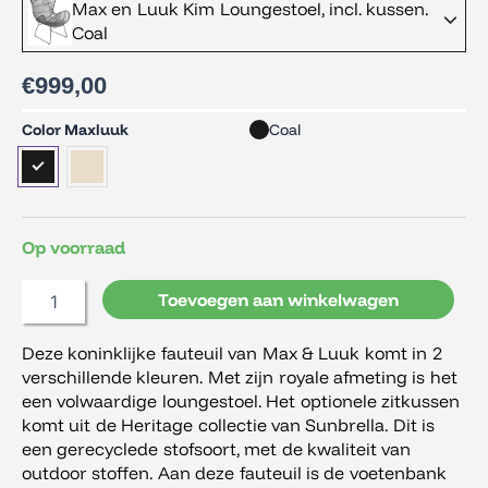
Max en Luuk Kim Loungestoel, incl. kussen.
Coal
€
999,00
Max
Color Maxluuk
Coal
en
Luuk
Kim
Loungestoel,
incl.
Op voorraad
kussen.
aantal
Toevoegen aan winkelwagen
Deze koninklijke fauteuil van Max & Luuk komt in 2
verschillende kleuren. Met zijn royale afmeting is het
een volwaardige loungestoel. Het optionele zitkussen
komt uit de Heritage collectie van Sunbrella. Dit is
een gerecyclede stofsoort, met de kwaliteit van
outdoor stoffen. Aan deze fauteuil is de voetenbank