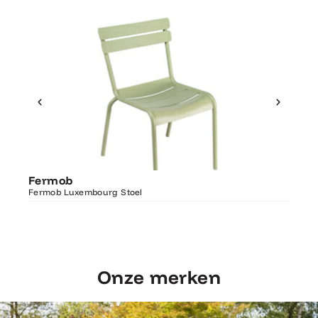
Ontdek Fermob
Fer
Fermob
Luxembourg Stoel
Fermo
Fermob Luxembourg Stoel
207×1
Onze merken