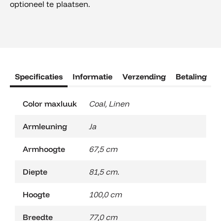
optioneel te plaatsen.
Specificaties
Informatie
Verzending
Betaling
R
Color maxluuk
Coal
,
Linen
Armleuning
Ja
Armhoogte
67,5 cm
Diepte
81,5 cm.
Hoogte
100,0 cm
Breedte
77,0 cm