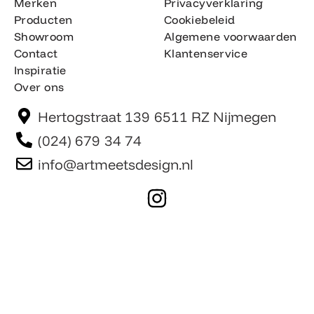
Merken
Privacyverklaring
Producten
Cookiebeleid
Showroom
Algemene voorwaarden
Contact
Klantenservice
Inspiratie
Over ons
Hertogstraat 139 6511 RZ Nijmegen
(024) 679 34 74
info@artmeetsdesign.nl
I
n
F
s
a
t
c
Website is gemaakt door Team F©
© artmeetsdesign.nl
a
e
g
b