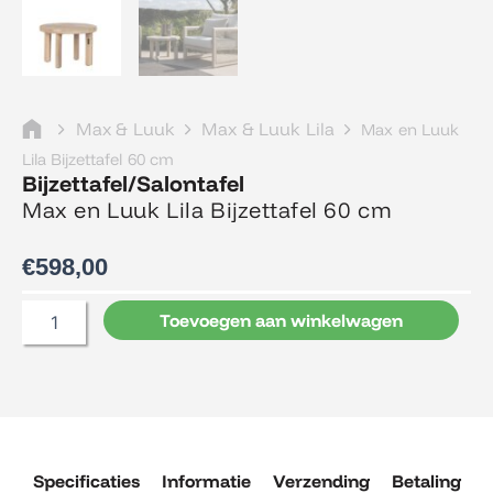
Max & Luuk
Max & Luuk Lila
Max en Luuk
Lila Bijzettafel 60 cm
Bijzettafel/Salontafel
Max en Luuk Lila Bijzettafel 60 cm
€
598,00
Max
Toevoegen aan winkelwagen
en
Luuk
Lila
Bijzettafel
60
cm
aantal
Specificaties
Informatie
Verzending
Betaling
R