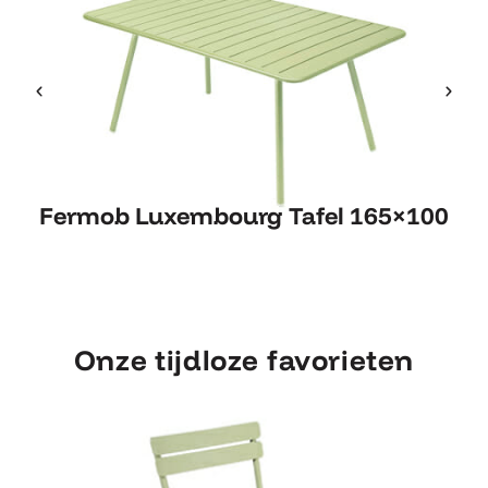
Fermob Luxembourg Tafel
Fermob Luxembourg Tafel 165×100
F
165×100
Onze tijdloze favorieten