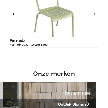
Ontdek Fermob
Fer
Fermob
Luxembourg Stoel
Fermo
Fermob Luxembourg Stoel
207×1
Onze merken
Ontdek Blomus