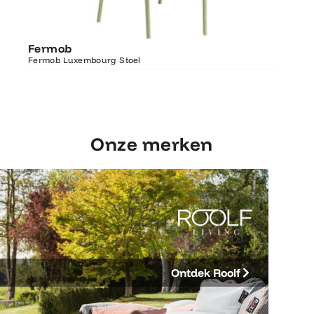
Ontdek Fermob
Fermo
Fermob
Luxembourg Stoel
Fermob 
Fermob Luxembourg Stoel
207×100
Onze merken
Ontdek Roolf