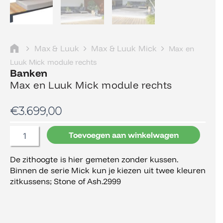
Max & Luuk
Max & Luuk Mick
Max en
Luuk Mick module rechts
Banken
Max en Luuk Mick module rechts
€
3.699,00
Max
Toevoegen aan winkelwagen
en
Luuk
De zithoogte is hier gemeten zonder kussen.
Mick
Binnen de serie Mick kun je kiezen uit twee kleuren
module
rechts
zitkussens; Stone of Ash.2999
aantal