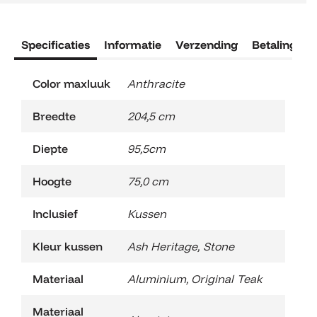
Specificaties
Informatie
Verzending
Betaling
R
Color maxluuk
Anthracite
Breedte
204,5 cm
Diepte
95,5cm
Hoogte
75,0 cm
Inclusief
Kussen
Kleur kussen
Ash Heritage
,
Stone
Materiaal
Aluminium
,
Original Teak
Materiaal