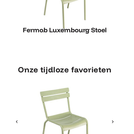
Fermob Luxembourg Stoel
Fe
Fermob Luxembourg Stoel
Onze tijdloze favorieten