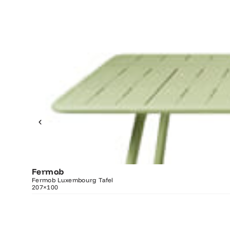
Fermob
O
Fermob Luxembourg Tafel
207×100