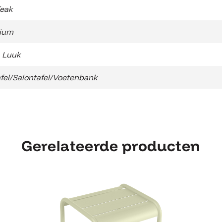
eak
ium
 Luuk
afel/Salontafel/Voetenbank
Gerelateerde producten