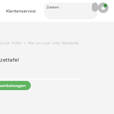
Search
0
Cart
Klantenservice
 Luuk Vidor
Max en Luuk Vidor Bijzettafel
zettafel
 winkelwagen