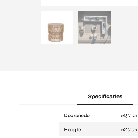
Specificaties
Doorsnede
50,0 c
Hoogte
52,0 c