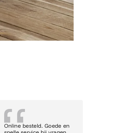
Online besteld. Goede en
Supersnel
snelle service bij vragen,
Meubels 