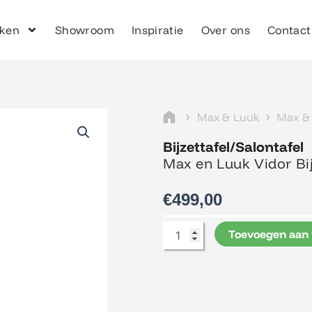
ken
Showroom
Inspiratie
Over ons
Contact
Max & Luuk
Max &
Bijzettafel/Salontafel
Max en Luuk Vidor Bij
€
499,00
Max
Toevoegen aan
en
Luuk
Vidor
Bijzettafel
aantal