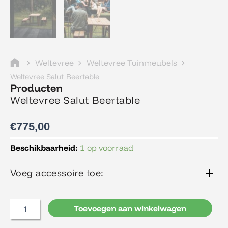
Weltevree
Weltevree Tuinmeubels
Weltevree Salut Beertable
Producten
Weltevree Salut Beertable
€
775,00
Weltevree
Beschikbaarheid:
1 op voorraad
Salut
Beertable
Voeg accessoire toe:
aantal
Toevoegen aan winkelwagen