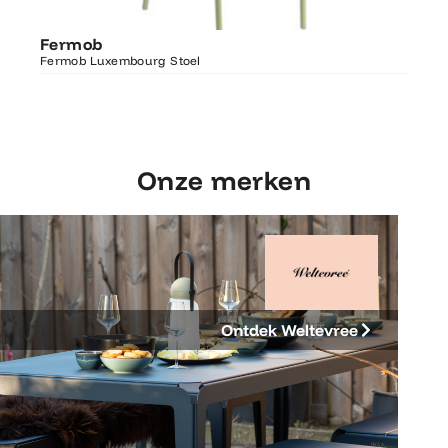
Ontdek Fermob
Fer
Fermob
Luxembourg Stoel
Fermo
Fermob Luxembourg Stoel
207×1
Onze merken
Ontdek Weltevree