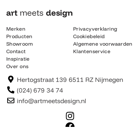
art
meets
design​
Merken
Privacyverklaring
Producten
Cookiebeleid
Showroom
Algemene voorwaarden
Contact
Klantenservice
Inspiratie
Over ons
Hertogstraat 139 6511 RZ Nijmegen
(024) 679 34 74
info@artmeetsdesign.nl
I
n
F
s
a