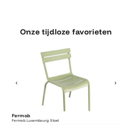
Onze tijdloze favorieten
Ontdek Fermob
Fer
Fermob
Luxembourg Stoel
Fermo
Fermob Luxembourg Stoel
207×1