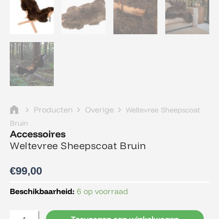
Producten
Overige
Weltevree Sheepscoat
Bruin
Accessoires
Weltevree Sheepscoat Bruin
€
99,00
Weltevree
Beschikbaarheid:
6 op voorraad
Sheepscoat
Bruin
Toevoegen aan winkelwagen