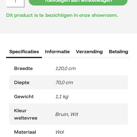
aantal
Dit product is te bezichtigen in onze showroom.
Specificaties
Informatie
Verzending
Betaling
R
Breedte
120,0 cm
Diepte
70,0 cm
Gewicht
1,1 kg
Kleur
Bruin
,
Wit
weltevree
Materiaal
Wol