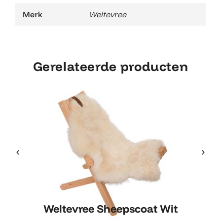
Merk
Weltevree
Gerelateerde producten
Weltevree Sheepscoat Wit
Weltevree Sheepscoat Wit