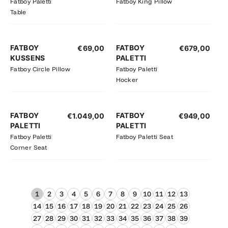
Fatboy Paletti
Fatboy King Pillow
Table
FATBOY
FATBOY
€
69,00
€
679,00
KUSSENS
PALETTI
Fatboy Circle Pillow
Fatboy Paletti
Hocker
FATBOY
FATBOY
€
1.049,00
€
949,00
PALETTI
PALETTI
Fatboy Paletti
Fatboy Paletti Seat
Corner Seat
1
2
3
4
5
6
7
8
9
10
11
12
13
14
15
16
17
18
19
20
21
22
23
24
25
26
27
28
29
30
31
32
33
34
35
36
37
38
39