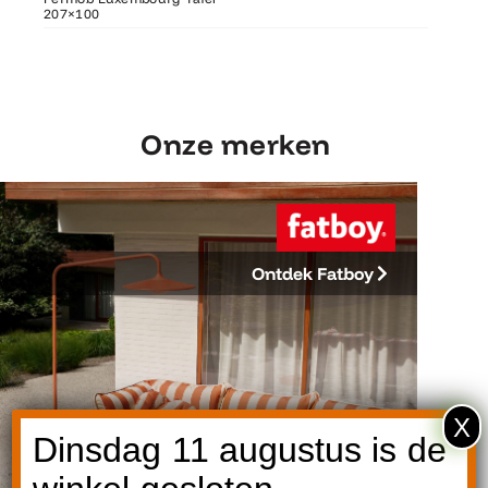
207×100
207×100
Fermob 
Onze merken
Ontdek Fatboy
X
Dinsdag 11 augustus is de