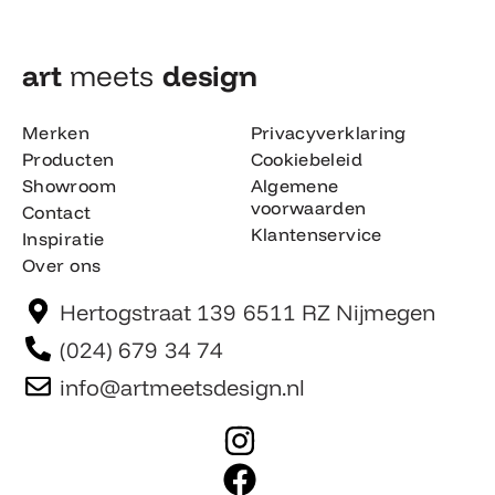
art
meets
design​
Merken
Privacyverklaring
Producten
Cookiebeleid
Showroom
Algemene
voorwaarden
Contact
Klantenservice
Inspiratie
Over ons
Hertogstraat 139 6511 RZ Nijmegen
(024) 679 34 74
info@artmeetsdesign.nl
I
n
F