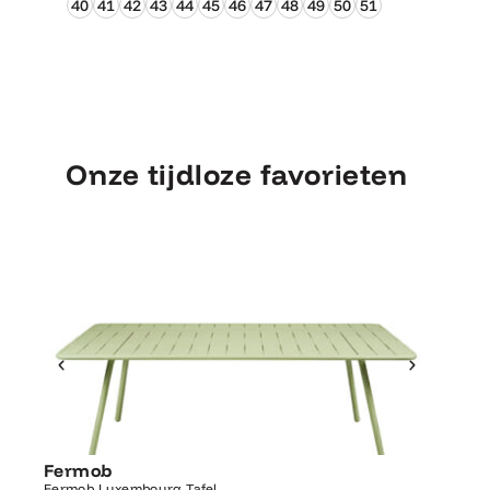
40
41
42
43
44
45
46
47
48
49
50
51
Onze tijdloze favorieten
Ontdek Fermob
Luxembourg Tafel
Fermob
Fermo
Fermob Luxembourg Tafel