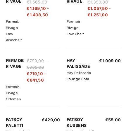
RIVAGE
RIVAGE
€
1.565,00
€
1.390,00
tot
tot
tot
tot
€
1.169,10
-
€
1.057,50
-
€1.565,00
€1.408,50
€1.390,00
€1.251,00
€
1.408,50
€
1.251,00
Fermob
Fermob
Rivage
Rivage
Low
Low Chair
Armchair
Prijsklasse:
Prijsklasse:
FERMOB
HAY
€
799,00
-
€
1.099,00
€719,10
€799,00
RIVAGE
PALISSADE
€
935,00
tot
tot
Hay Palissade
€
719,10
-
€841,50
€935,00
Lounge Sofa
€
841,50
Fermob
Rivage
Ottoman
FATBOY
FATBOY
€
429,00
€
55,00
PALETTI
KUSSENS