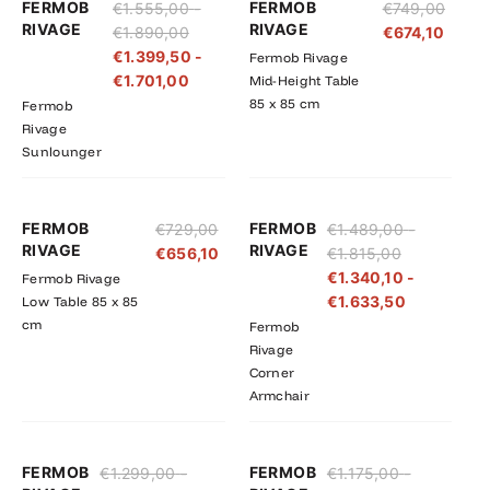
FERMOB
FERMOB
€
1.555,00
-
€
749,00
€1.555,00
€1.399,50
RIVAGE
RIVAGE
€
1.890,00
€
674,10
tot
tot
€
1.399,50
-
Fermob Rivage
€1.890,00
€1.701,00
€
1.701,00
Mid-Height Table
85 x 85 cm
Fermob
Rivage
Sunlounger
Prijsklasse:
Prijsklasse
FERMOB
FERMOB
€
729,00
€
1.489,00
-
€1.489,00
€1.340,10
RIVAGE
RIVAGE
€
656,10
€
1.815,00
tot
tot
€
1.340,10
-
Fermob Rivage
€1.815,00
€1.633,50
€
1.633,50
Low Table 85 x 85
cm
Fermob
Rivage
Corner
Armchair
Prijsklasse:
Prijsklasse:
Prijsklasse:
Prijsklasse
FERMOB
FERMOB
€
1.299,00
-
€
1.175,00
-
€1.299,00
€1.169,10
€1.175,00
€1.057,50