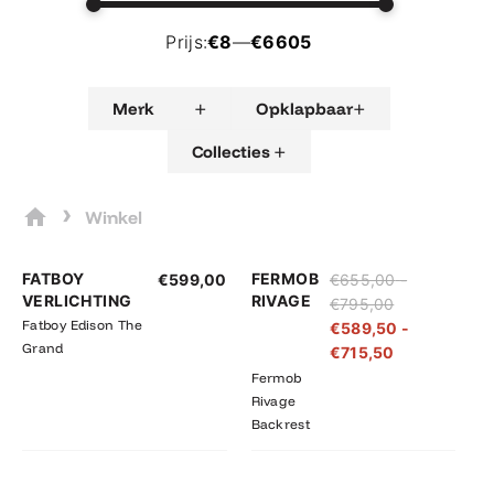
Prijs:
€8
—
€6605
+
+
Merk
Opklapbaar
+
Collecties
›
Winkel
Prijsklasse:
Prijsklasse:
FATBOY
FERMOB
€
599,00
€
655,00
-
€655,00
€589,50
VERLICHTING
RIVAGE
€
795,00
tot
tot
Fatboy Edison The
€
589,50
-
€795,00
€715,50
Grand
€
715,50
Fermob
Rivage
Backrest
Prijsklasse:
Prijsklasse: