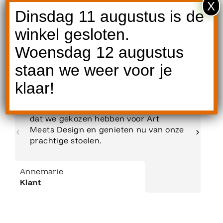
X
Dinsdag 11 augustus is de
Reviews
winkel gesloten.
Woensdag 12 augustus
staan we weer voor je
klaar!
Een betrouwbaar en prettig adres voor
kwaliteits-tuinmeubelen. Wij zijn blij
dat we gekozen hebben voor Art
Meets Design en genieten nu van onze
prachtige stoelen.
Annemarie
Klant