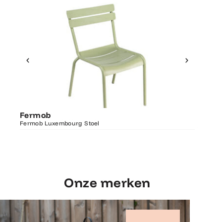
Ontdek Fermob
Fermo
Fermob
Luxembourg Stoel
Fermob 
Fermob Luxembourg Stoel
207×100
Onze merken