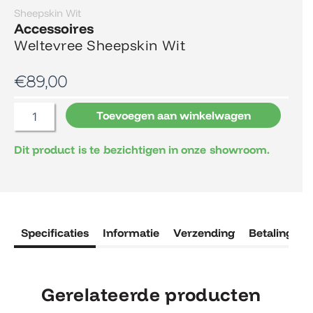
Sheepskin Wit
Accessoires
Weltevree Sheepskin Wit
€
89,00
Weltevree
Toevoegen aan winkelwagen
Sheepskin
Wit
Dit product is te bezichtigen in onze showroom.
aantal
Specificaties
Informatie
Verzending
Betaling
R
Gerelateerde producten