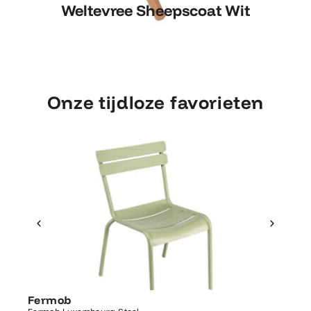
Weltevree Sheepscoat Wit
Weltevree Sheepscoat Wit
Onze tijdloze favorieten
Ontdek Fermob
Fer
Fermob
Luxembourg Stoel
Fermo