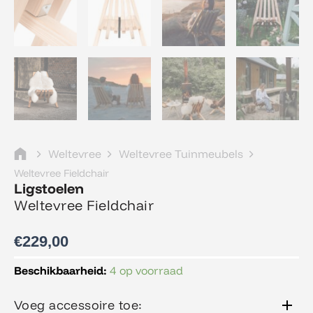
Weltevree
Weltevree Tuinmeubels
Weltevree Fieldchair
Ligstoelen
Weltevree Fieldchair
€
229,00
Weltevree
Beschikbaarheid:
4 op voorraad
Fieldchair
aantal
Voeg accessoire toe: