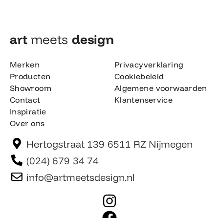
art
meets
design​
Merken
Privacyverklaring
Producten
Cookiebeleid
Showroom
Algemene voorwaarden
Contact
Klantenservice
Inspiratie
Over ons
Hertogstraat 139 6511 RZ Nijmegen
(024) 679 34 74
info@artmeetsdesign.nl
I
n
F