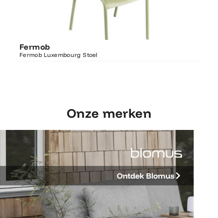
Ontdek Fermob
Fer
Fermob
Luxembourg Stoel
Fermo
Fermob Luxembourg Stoel
207×1
Onze merken
Ontdek Blomus