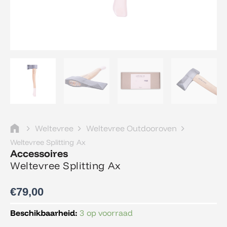
Weltevree
Weltevree Outdooroven
Weltevree Splitting Ax
Accessoires
Weltevree Splitting Ax
€
79,00
Weltevree
Beschikbaarheid:
3 op voorraad
Splitting