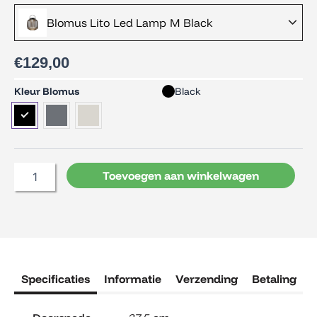
Blomus Lito Led Lamp M Black
€
129,00
Blomus
Kleur Blomus
Black
Lito
Led
Lamp
M
aantal
Toevoegen aan winkelwagen
Specificaties
Informatie
Verzending
Betaling
R