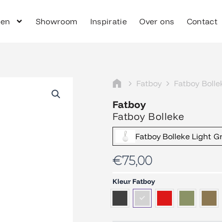
ken
Showroom
Inspiratie
Over ons
Contact
Fatboy
Fatboy Bolle
Fatboy
Fatboy Bolleke
Fatboy Bolleke Light G
€
75,00
Fatboy
Kleur Fatboy
Bolleke
aantal