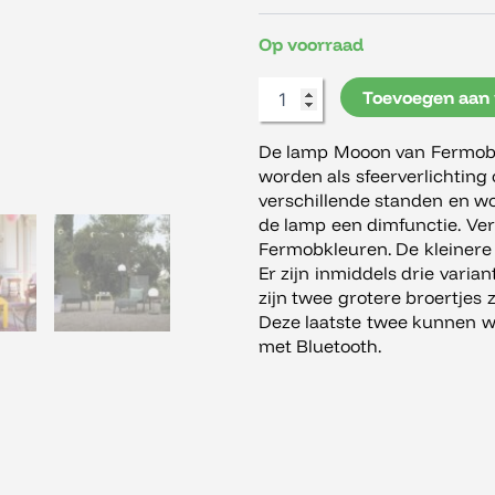
aantal
Op voorraad
Toevoegen aan
De lamp Mooon van Fermob k
worden als sfeerverlichting
verschillende standen en wo
de lamp een dimfunctie. Verk
Fermobkleuren. De kleinere v
Er zijn inmiddels drie varia
zijn twee grotere broertjes z
Deze laatste twee kunnen 
met Bluetooth.