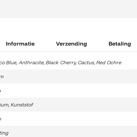
Informatie
Verzending
Betaling
co Blue
,
Anthracite
,
Black Cherry
,
Cactus
,
Red Ochre
cm
m
ium
,
Kunststof
b
ting