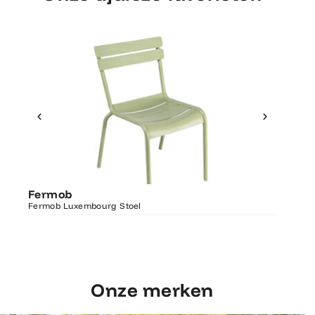
Ontdek Fermob
Fermo
Fermob
Luxembourg Stoel
Fermob 
Fermob Luxembourg Stoel
207×100
Onze merken