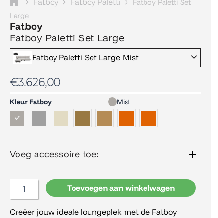
Fatboy
Fatboy Paletti
Fatboy Paletti Set
Large
Fatboy
Fatboy Paletti Set Large
Fatboy Paletti Set Large Mist
€
3.626,00
Fatboy
Kleur Fatboy
Mist
Paletti
Set
Large
aantal
Voeg accessoire toe:
Toevoegen aan winkelwagen
Creëer jouw ideale loungeplek met de Fatboy