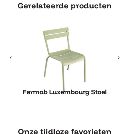
Gerelateerde producten
Fermob Luxembourg Stoel
Fe
Fermob Luxembourg Stoel
Onze tijdloze favorieten