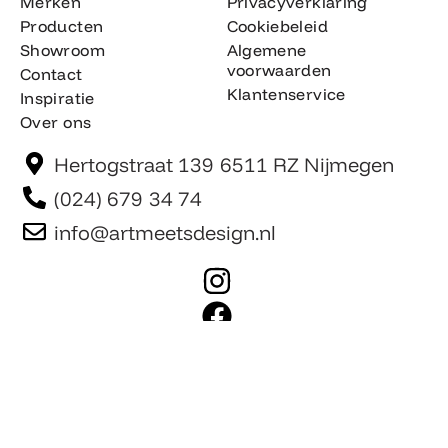
Merken
Privacyverklaring
Producten
Cookiebeleid
Showroom
Algemene
voorwaarden
Contact
Klantenservice
Inspiratie
Over ons
Hertogstraat 139 6511 RZ Nijmegen
(024) 679 34 74
info@artmeetsdesign.nl
I
n
F
s
a
t
c
Website is gemaakt door Team F©
© artmeetsdesign.nl
a
e
g
b