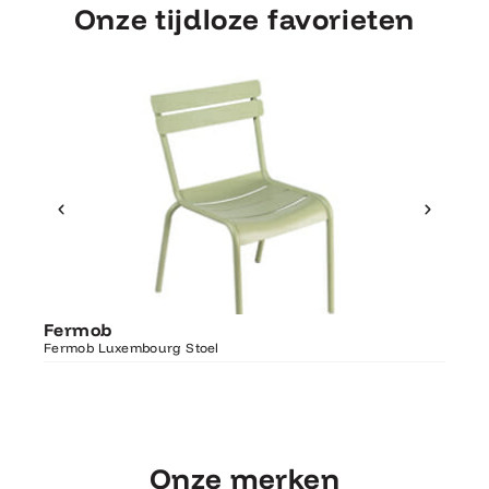
Onze tijdloze favorieten
Ontdek Fermob
Fer
Fermob
Luxembourg Stoel
Fermo
Fermob Luxembourg Stoel
207×1
Onze merken