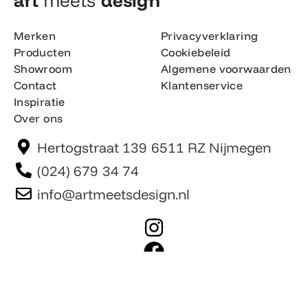
art
meets
design​
Merken
Privacyverklaring
Producten
Cookiebeleid
Showroom
Algemene voorwaarden
Contact
Klantenservice
Inspiratie
Over ons
Hertogstraat 139 6511 RZ Nijmegen
(024) 679 34 74
info@artmeetsdesign.nl
I
n
F
s
a
t
c
Website is gemaakt door Team F©
© artmeetsdesign.nl