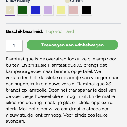
Fatboy
Kleur Fatboy
Cream
Flamtastique
XS
aantal
Beschikbaarheid:
4 op voorraad
Toevoegen aan winkelwagen
Flamtastique is de oversized lookalike olielamp voor
buiten. En z’n zusje Flamtastique XS brengt dat
kampvuurgevoel naar binnen, op je tafel. We
vertaalden het klassieke olielampje van vroeger naar
een superstrakke nieuwe versie. Flamtastique XS
brandt op lampolie. Door het transparante deel van
de voet zie je hoeveel olie er nog in zit. En de matte
siliconen coating maakt je glazen olielampje extra
sterk. Met het eigenwijze oor draai je steeds een
nieuw stukje lont omhoog. Voor eindeloos leuke
avonden.