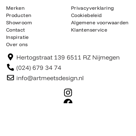
Merken
Privacyverklaring
Producten
Cookiebeleid
Showroom
Algemene voorwaarden
Contact
Klantenservice
Inspiratie
Over ons
Hertogstraat 139 6511 RZ Nijmegen
(024) 679 34 74
info@artmeetsdesign.nl
I
n
F
s
a
t
c
Website is gemaakt door Team F©
© artmeetsdesign.nl
a
e