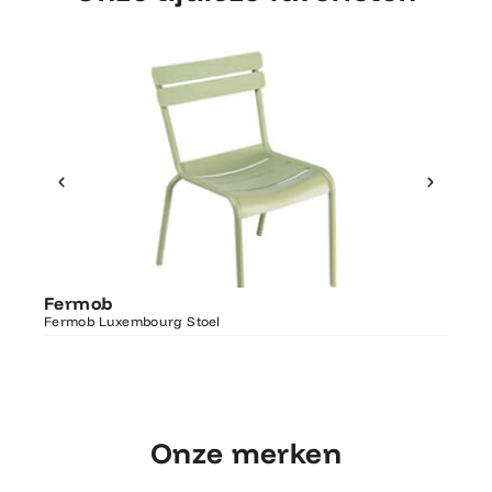
Ontdek Fermob
Fer
Fermob
Luxembourg Stoel
Fermo
Fermob Luxembourg Stoel
207×1
Onze merken