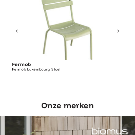
Ontdek Fermob
Fer
Fermob
Luxembourg Stoel
Fermo
Fermob Luxembourg Stoel
207×1
Onze merken