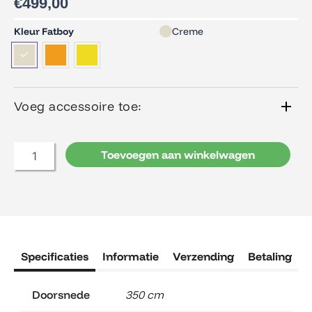
€
499,00
Fatboy
Kleur Fatboy
Creme
Parasol
Pensol
aantal
Voeg accessoire toe:
Toevoegen aan winkelwagen
Specificaties
Informatie
Verzending
Betaling
R
Doorsnede
350 cm