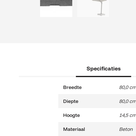
Specificaties
Breedte
80,0 c
Diepte
80,0 c
Hoogte
14,5 c
Materiaal
Beton