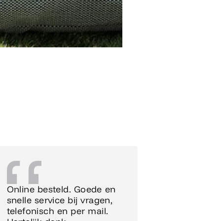
Online besteld. Goede en
Supersnel
snelle service bij vragen,
Meubels 
telefonisch en per mail.
meteen o