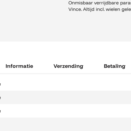
Vince
Onmisbaar verrijdbare para
aantal
Vince. Altijd incl. wielen gel
Informatie
Verzending
Betaling
m
m
m