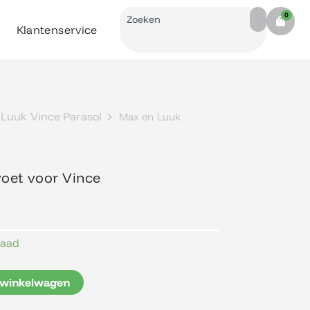
Search
0
Cart
Klantenservice
Luuk Vince Parasol
Max en Luuk
oet voor Vince
raad
 winkelwagen