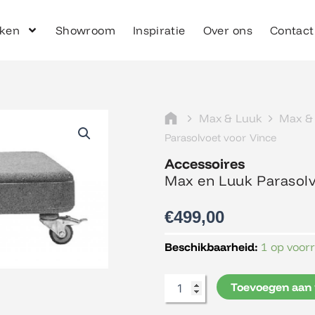
ken
Showroom
Inspiratie
Over ons
Contact
Max & Luuk
Max & 
Parasolvoet voor Vince
Accessoires
Max en Luuk Parasolv
€
499,00
Max
Beschikbaarheid:
1 op voor
en
Luuk
Toevoegen aan
Parasolvoet
voor